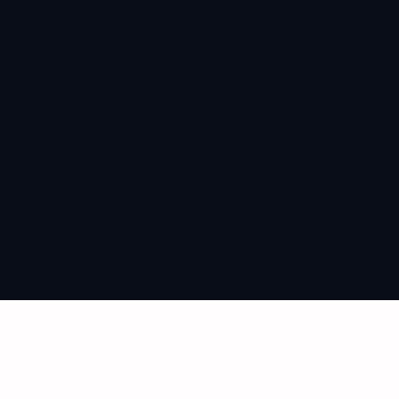
跳
至
首页–雷竞技官网-英雄
内
联盟(LOL)S15预测LOL
容