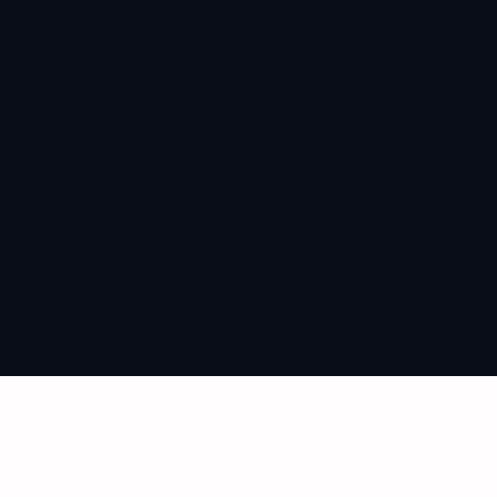
跳
至
首页–雷竞技官网-英雄
内
联盟(LOL)S15预测LOL
容